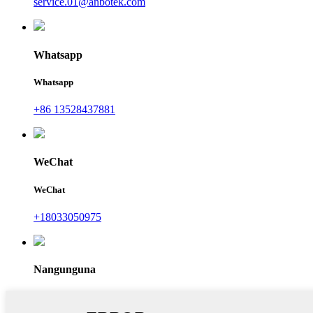
service.01@anbotek.com
Whatsapp
Whatsapp
+86 13528437881
WeChat
WeChat
+18033050975
Nangunguna