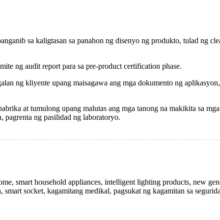
nganib sa kaligtasan sa panahon ng disenyo ng produkto, tulad ng clear
mite ng audit report para sa pre-product certification phase.
ngalan ng kliyente upang maisagawa ang mga dokumento ng aplikasyon,
pabrika at tumulong upang malutas ang mga tanong na makikita sa mg
 pagrenta ng pasilidad ng laboratoryo.
home, smart household appliances, intelligent lighting products, new gen
 smart socket, kagamitang medikal, pagsukat ng kagamitan sa segurid