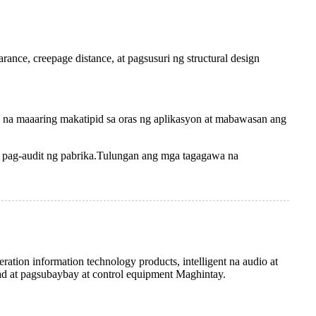
ance, creepage distance, at pagsusuri ng structural design
 na maaaring makatipid sa oras ng aplikasyon at mabawasan ang
a pag-audit ng pabrika.Tulungan ang mga tagagawa na
eration information technology products, intelligent na audio at
ad at pagsubaybay at control equipment Maghintay.