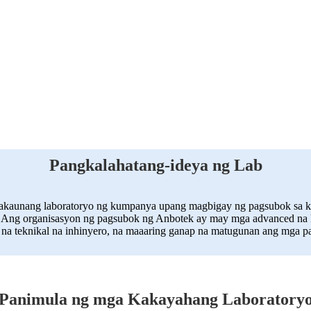
Pangkalahatang-ideya ng Lab
nakaunang laboratoryo ng kumpanya upang magbigay ng pagsubok sa kalig
niko.Ang organisasyon ng pagsubok ng Anbotek ay may mga advanced n
al na teknikal na inhinyero, na maaaring ganap na matugunan ang mga 
Panimula ng mga Kakayahang Laboratory