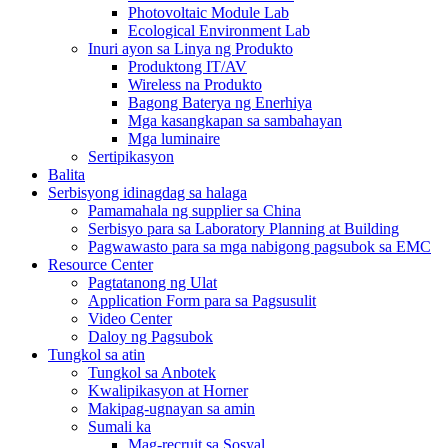
Photovoltaic Module Lab
Ecological Environment Lab
Inuri ayon sa Linya ng Produkto
Produktong IT/AV
Wireless na Produkto
Bagong Baterya ng Enerhiya
Mga kasangkapan sa sambahayan
Mga luminaire
Sertipikasyon
Balita
Serbisyong idinagdag sa halaga
Pamamahala ng supplier sa China
Serbisyo para sa Laboratory Planning at Building
Pagwawasto para sa mga nabigong pagsubok sa EMC
Resource Center
Pagtatanong ng Ulat
Application Form para sa Pagsusulit
Video Center
Daloy ng Pagsubok
Tungkol sa atin
Tungkol sa Anbotek
Kwalipikasyon at Horner
Makipag-ugnayan sa amin
Sumali ka
Mag-recruit sa Sosyal