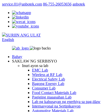
service.01@anbotek.com
86-755-26053656
anbotek
SURIIN ANG ULAT
English
Bahay
SAKLAW NG SERBISYO
Inuri ayon sa lab
EMC Lab
Wireless at RF Lab
Electrical Safety Lab
Bagong Energy Lab
Consumer Lab
Food Contact Materials Lab
Pagiging maaasahan Lab
Lab ng kahusayan ng enerhiya sa pag-iilaw
Internasyonal na Sertipikasyon
Automotive Materials Lab