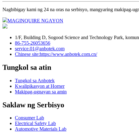
Nagbibigay kami ng 24 na oras na serbisyo, mangyaring makipag-ugn
MAGINQUIRE NGAYON
1/F, Building D, Sogood Science and Technology Park, komun
86-755-26053656
service.01@anbotek.com
Chinese site:https://www.anbotek.com.cn/
Tungkol sa atin
Tungkol sa Anbotek
Kwalipikasyon at Horner
Makipag-ugnayan sa amin
Saklaw ng Serbisyo
Consumer Lab
Electrical Safety Lab
Automotive Materials Lab