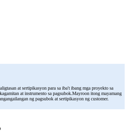
tasan at sertipikasyon para sa iba't ibang mga proyekto sa
a kagamitan at instrumento sa pagsubok.Mayroon itong mayamang
pangangailangan ng pagsubok at sertipikasyon ng customer.
o